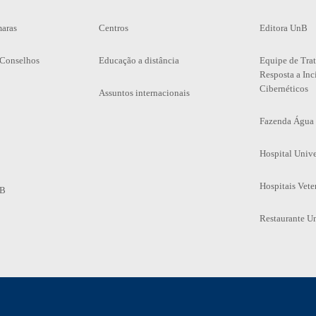
maras
Centros
Editora UnB
 Conselhos
Educação a distância
Equipe de Tra
Resposta a Inc
Cibernéticos
Assuntos internacionais
Fazenda Água
Hospital Unive
Hospitais Vete
nB
Restaurante Un