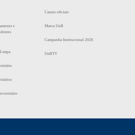
Canais oficiais
tamento e
Marca UnB
identes
Campanha Institucional 2026
 Limpa
UnBTV
rsitário
rinários
iversitário