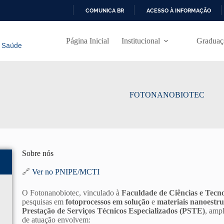
COMUNICA BR
ACESSO À INFORMAÇÃO
I
R
Página Inicial
Institucional
Graduaç
P
A
R
A
O
C
FOTONANOBIOTEC
O
N
T
E
Ú
D
O
Sobre nós
🔗
Ver no PNIPE/MCTI
O Fotonanobiotec, vinculado à
Faculdade de Ciências e Tec
pesquisas em
fotoprocessos em solução
e
materiais nanoestr
Prestação de Serviços Técnicos Especializados (PSTE)
, amp
de atuação envolvem: