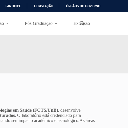
PARTICIPE
LEGISLAÇÃO
ÓRGÃOS DO GOVERNO
ão
Pós-Graduação
Extensão
nologias em Saúde (FCTS/UnB)
, desenvolve
uturados
. O laboratório está credenciado para
liando seu impacto acadêmico e tecnológico.As áreas