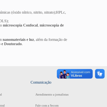
ímicas (óxido nítrico, nitrito, nitrato);HPLc,
 DLS);
mo
microscopia Confocal
,
microscopia de
om
nanomateriais e luz
, além da formação de
do e Doutorado
.
Comunicação
al
Atendimento a jornalistas
tral
Fale com a Secom