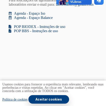
Para solicitações de agendamento e empréstimo dos
laboratórios enviar e-mail para:
laborfisiofce@gmail.com
Agenda - Espaço Iso
Agenda - Espaço Balance
POP BIODEX - Instruções de uso
POP BBS - Instruções de uso
Usamos cookies para fornecer a experiência mais relevante, lembrando suas
preferências e visitas repetidas. Ao clicar em “Aceitar cookies”, você
concorda com a utilização de TODOS os cookies.
Aceitar cookies
Copyright © 2026 -
Universidade de Brasília
. Todos os
Política de cookies
direitos reservados.