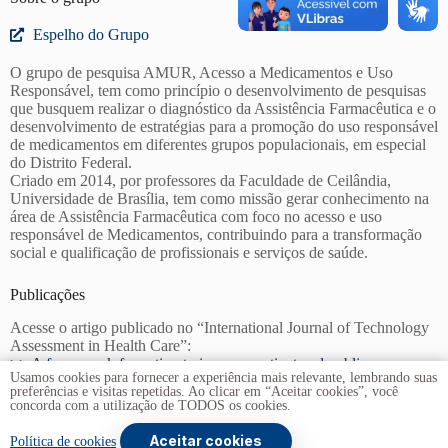
Espelho do Grupo
O grupo de pesquisa AMUR, Acesso a Medicamentos e Uso
Responsável, tem como princípio o desenvolvimento de pesquisas
que busquem realizar o diagnóstico da Assistência Farmacêutica e o
desenvolvimento de estratégias para a promoção do uso responsável
de medicamentos em diferentes grupos populacionais, em especial
do Distrito Federal.
Criado em 2014, por professores da Faculdade de Ceilândia,
Universidade de Brasília, tem como missão gerar conhecimento na
área de Assistência Farmacêutica com foco no acesso e uso
responsável de Medicamentos, contribuindo para a transformação
social e qualificação de profissionais e serviços de saúde.
Publicações
Acesse o artigo publicado no “International Journal of Technology
Assessment in Health Care”:
>> A framework for action to improve patient and public
Usamos cookies para fornecer a experiência mais relevante, lembrando suas
involvement in health technology assessment
preferências e visitas repetidas. Ao clicar em “Aceitar cookies”, você
concorda com a utilização de TODOS os cookies.
Aceitar cookies
Copyright © 2026 -
Universidade de Brasília
. Todos os
Política de cookies