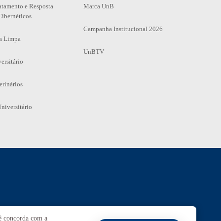
atamento e Resposta
Marca UnB
Cibernéticos
Campanha Institucional 2026
a Limpa
UnBTV
ersitário
erinários
niversitário
Ouvidoria
UnB
cê concorda com a