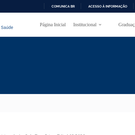
COMUNICA BR
ACESSO À INFORMAÇÃO
I
R
Página Inicial
Institucional
Graduaç
P
A
R
A
O
C
O
N
T
E
Ú
D
O