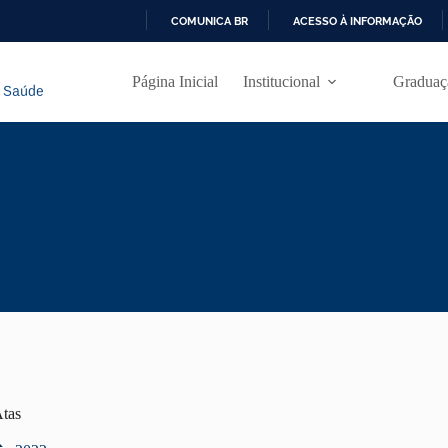
COMUNICA BR
ACESSO À INFORMAÇÃO
I
R
Página Inicial
Institucional
Graduaç
P
A
R
A
O
C
O
N
T
E
Ú
D
O
tas