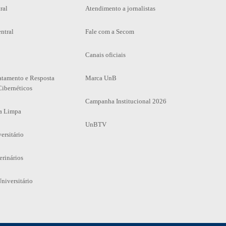
ral
Atendimento a jornalistas
ntral
Fale com a Secom
Canais oficiais
atamento e Resposta
Marca UnB
Cibernéticos
Campanha Institucional 2026
a Limpa
UnBTV
ersitário
erinários
niversitário