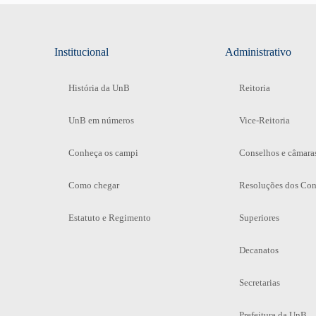
Institucional
Administrativo
História da UnB
Reitoria
UnB em números
Vice-Reitoria
Conheça os campi
Conselhos e câmara
Como chegar
Resoluções dos Con
Estatuto e Regimento
Superiores
Decanatos
Secretarias
Prefeitura da UnB