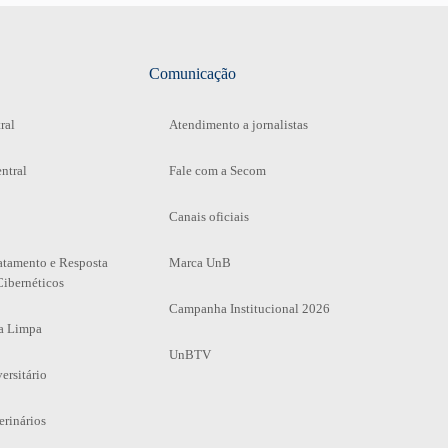
Comunicação
ral
Atendimento a jornalistas
ntral
Fale com a Secom
Canais oficiais
atamento e Resposta
Marca UnB
Cibernéticos
Campanha Institucional 2026
a Limpa
UnBTV
ersitário
erinários