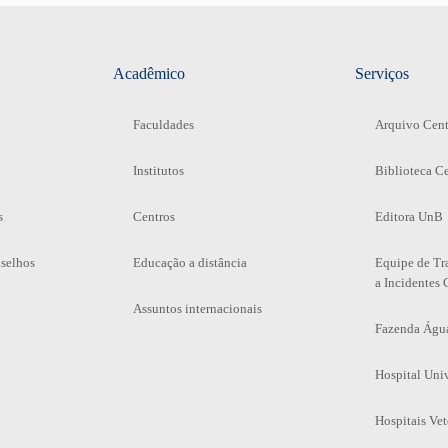
Acadêmico
Serviços
Faculdades
Arquivo Cent
Institutos
Biblioteca Ce
s
Centros
Editora UnB
selhos
Educação a distância
Equipe de Tr
a Incidentes 
Assuntos internacionais
Fazenda Águ
Hospital Univ
Hospitais Vet