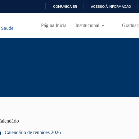
COMUNICA BR
ACESSO À INFORMAÇÃO
I
R
Página Inicial
Institucional
Graduaç
P
A
R
A
O
C
O
N
T
E
Ú
D
O
alendário
Calendário de reuniões 2026